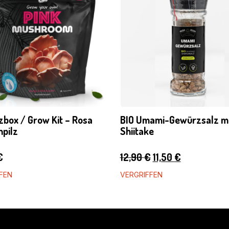
lzbox / Grow Kit – Rosa
BIO Umami-Gewürzsalz m
npilz
Shiitake
Ursprünglicher
Aktueller
€
12,90
€
11,50
€
Preis
Preis
FEN
VERGRIFFEN
war:
ist:
12,90 €
11,50 €.