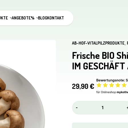
UKTE
ANGEBOTE%
BLOG
KONTAKT
AB-HOF-VITALPILZPRODUKTE
,
Frische BIO Sh
IM GESCHÄFT
29,90
€
Frische
-
BIO
Shiitake
(Lentinula
e.)