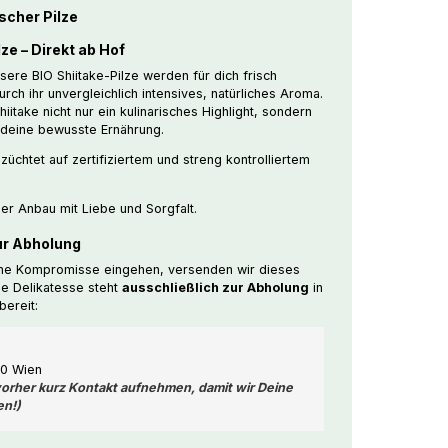
scher Pilze
ze – Direkt ab Hof
ere BIO Shiitake-Pilze werden für dich frisch
ch ihr unvergleichlich intensives, natürliches Aroma.
Shiitake nicht nur ein kulinarisches Highlight, sondern
 deine bewusste Ernährung.
üchtet auf zertifiziertem und streng kontrolliertem
er Anbau mit Liebe und Sorgfalt.
ur Abholung
eine Kompromisse eingehen, versenden wir dieses
se Delikatesse steht
ausschließlich zur Abholung
in
US
bereit:
estellung ab 200€ werden 17€
t Ihrer Bestellung abgezogen.
60 Wien
 vorher kurz Kontakt aufnehmen, damit wir Deine
en!)