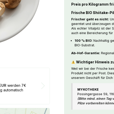
Preis pro Kilogramm fri
NUR
IM
Frische BIO Shiitake-Pil
GESCHÄFT
Frischer geht es nicht:
Uns
ABHOLBAR
geerntet und überzeugen dur
Menge
Als echter Vitalpilz ist der 
auch eine Bereicherung für
100 % BIO:
Nachhaltig gez
BIO-Substrat.
Ab-Hof-Garantie:
Regional
Wichtiger Hinweis z
Weil wir bei der Frische k
Produkt nicht per Post. Die
17€ BON
unserem Geschäft für Dich 
 EUR
werden 7€
Bei jeder B
MYKOTHEKE
ng automatisch
von dem Wer
Possingergasse 59, 11
(Bitte mind. einen Tag
Pilze vorbereiten könn