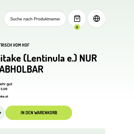
Search
for:
0
FRISCH VOM HOF
iitake (Lentinula e.) NUR
 ABHOLBAR
+
IN DEN WARENKORB