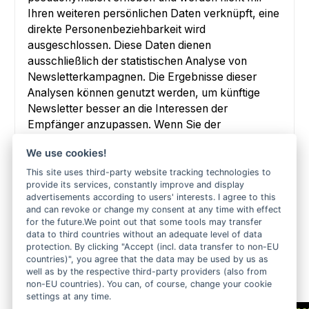
Ihren weiteren persönlichen Daten verknüpft, eine
direkte Personenbeziehbarkeit wird
ausgeschlossen. Diese Daten dienen
ausschließlich der statistischen Analyse von
Newsletterkampagnen. Die Ergebnisse dieser
Analysen können genutzt werden, um künftige
Newsletter besser an die Interessen der
Empfänger anzupassen. Wenn Sie der
Datenanalyse zu statistischen
We use cookies!
Auswertungszwecken widersprechen möchten,
müssen Sie den Newsletterbezug abbestellen.
This site uses third-party website tracking technologies to
provide its services, constantly improve and display
Wir haben mit CleverReach einen
advertisements according to users' interests. I agree to this
Auftragsverarbeitungsvertrag abgeschlossen, mit
and can revoke or change my consent at any time with effect
dem wir CleverReach verpflichten, die Daten
for the future.We point out that some tools may transfer
data to third countries without an adequate level of data
unserer Kunden zu schützen und sie nicht an
protection. By clicking "Accept (incl. data transfer to non-EU
Dritte weiterzugeben.
countries)", you agree that the data may be used by us as
well as by the respective third-party providers (also from
Weitere Informationen zur Datenanalyse von
non-EU countries). You can, of course, change your cookie
CleverReach können Sie hier
settings at any time.