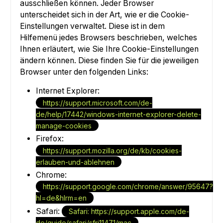
ausschließen können. Jeder Browser
unterscheidet sich in der Art, wie er die Cookie-
Einstellungen verwaltet. Diese ist in dem
Hilfemenü jedes Browsers beschrieben, welches
Ihnen erläutert, wie Sie Ihre Cookie-Einstellungen
ändern können. Diese finden Sie für die jeweiligen
Browser unter den folgenden Links:
Internet Explorer:
https://support.microsoft.com/de-
de/help/17442/windows-internet-explorer-delete-
manage-cookies
Firefox:
https://support.mozilla.org/de/kb/cookies-
erlauben-und-ablehnen
Chrome:
https://support.google.com/chrome/answer/95647?
hl=de&hlrm=en
Safari:
Safari: https://support.apple.com/de-
de/guide/safari/sfri11471/mac