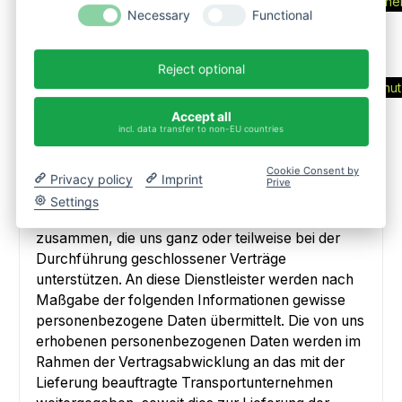
nachlesen:
https://www.cleverreach.com/de/funktione
Necessary
Functional
und-tracking/
Die Datenschutzerklärung von CleverReach
können Sie hier
Reject optional
einsehen:
https://www.cleverreach.com/de/datenschut
Accept all
incl. data transfer to non-EU countries
7) Datenverarbeitung zur
Bestellabwicklung
Cookie Consent by
Privacy policy
Imprint
Prive
7.1
Zur Abwicklung Ihrer Bestellung arbeiten wir
Settings
mit dem / den nachstehenden Dienstleistern
zusammen, die uns ganz oder teilweise bei der
Durchführung geschlossener Verträge
unterstützen. An diese Dienstleister werden nach
Maßgabe der folgenden Informationen gewisse
personenbezogene Daten übermittelt. Die von uns
erhobenen personenbezogenen Daten werden im
Rahmen der Vertragsabwicklung an das mit der
Lieferung beauftragte Transportunternehmen