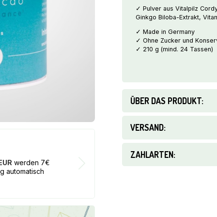
✓ Pulver aus Vitalpilz Cord
g
Ginkgo Biloba-Extrakt, Vit
-
Smaints
✓ Made in Germany
Menge
✓ Ohne Zucker und Konserv
✓ 210 g (mind. 24 Tassen)
ÜBER DAS PRODUKT:
VERSAND:
17€ BON
ZAHLARTEN:
 EUR
werden 7€
Bei jeder B
ng automatisch
von dem Wer