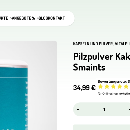
UKTE
ANGEBOTE%
BLOG
KONTAKT
KAPSELN UND PULVER
,
VITALP
Pilzpulver Kak
Smaints
34,99
€
Pilzpulver
-
Kakao
mit
Cordyceps
210