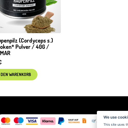
upenpilz (Cordyceps s.)
roken* Pulver / 40G /
AMAR
€
N DEN WARENKORB
We use cooki
This site uses t