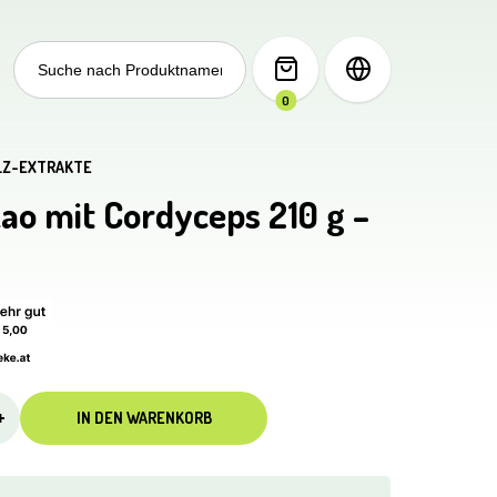
Search
for:
0
ILZ-EXTRAKTE
ao mit Cordyceps 210 g –
+
IN DEN WARENKORB