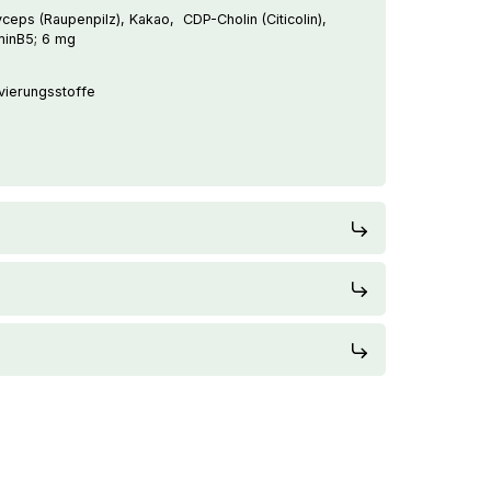
yceps (Raupenpilz), Kakao, CDP-Cholin (Citicolin),
aminB5; 6 mg
ierungsstoffe
US
estellung ab 200€ werden 17€
t Ihrer Bestellung abgezogen.