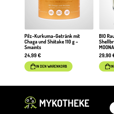
Pilz-Kurkuma-Getränk mit
BIO Ra
Chaga und Shiitake 110 g –
Shellb
Smaints
MOON
24,99
€
29,90
IN DEN WARENKORB
I