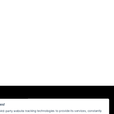
SICHER EINKAUFEN BEI MYKOTHEKE
es!
hird-party website tracking technologies to provide its services, constantly