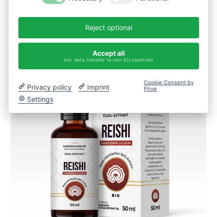
IN DEN WARENKORB
Reject optional
Accept all
incl. data transfer to non-EU countries
Cookie Consent by
Privacy policy
Imprint
Prive
Settings