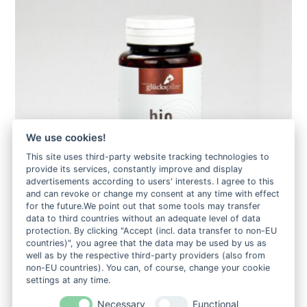
We use cookies!
This site uses third-party website tracking technologies to
provide its services, constantly improve and display
advertisements according to users' interests. I agree to this
and can revoke or change my consent at any time with effect
for the future.We point out that some tools may transfer
data to third countries without an adequate level of data
protection. By clicking "Accept (incl. data transfer to non-EU
countries)", you agree that the data may be used by us as
well as by the respective third-party providers (also from
Reishi (Ganoderma lucidum) BIO-VITALPILZ in
non-EU countries). You can, of course, change your cookie
Kapseln / TYROLER GLÜCKSPILZE
settings at any time.
35,90
€
Necessary
Functional