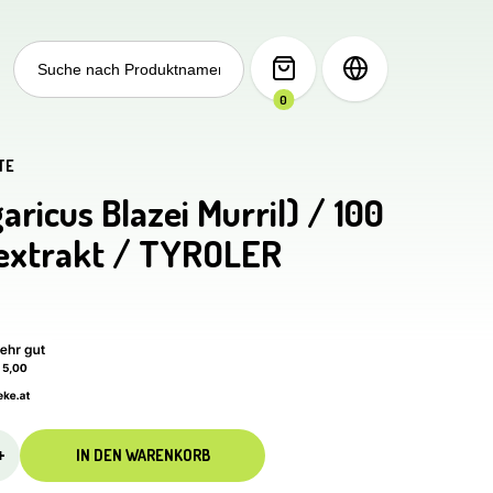
Search
for:
0
TE
aricus Blazei Murril) / 100
gextrakt / TYROLER
+
IN DEN WARENKORB