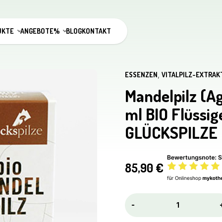
UKTE
ANGEBOTE%
BLOG
KONTAKT
ESSENZEN
,
VITALPILZ-EXTRAK
Mandelpilz (Ag
ml BIO Flüssi
GLÜCKSPILZE
85,90
€
Mandelpilz
-
(Agaricus
Blazei