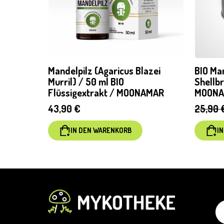
Mandelpilz (Agaricus Blazei
BIO Man
Murril) / 50 ml BIO
Shellb
Flüssigextrakt / MOONAMAR
MOON
43,90
€
25,90
IN DEN WARENKORB
I