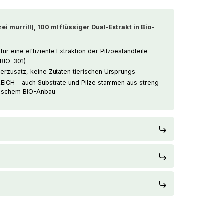
i murrill), 100 ml flüssiger Dual-Extrakt in
Bio-
ür eine effiziente Extraktion der Pilzbestandteile
-BIO-301)
rzusatz, keine Zutaten tierischen Ursprungs
CH – auch Substrate und Pilze stammen aus streng
chischem BIO-Anbau
US
estellung ab 200€ werden 17€
t Ihrer Bestellung abgezogen.