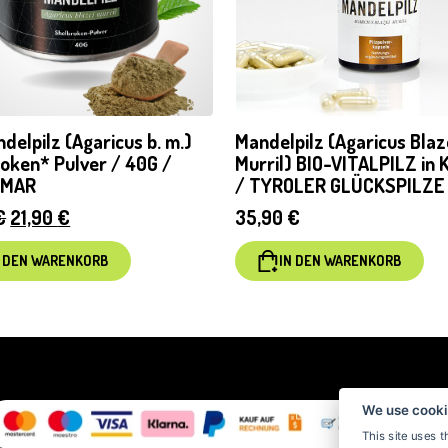
delpilz (Agaricus b. m.)
Mandelpilz (Agaricus Blaz
roken* Pulver / 40G /
Murril) BIO-VITALPILZ in 
AMAR
/ TYROLER GLÜCKSPILZE
Ursprünglicher
Aktueller
€
21,90
€
35,90
€
Preis
Preis
N DEN WARENKORB
IN DEN WARENKORB
war:
ist:
25,90 €
21,90 €.
We use cooki
This site uses t