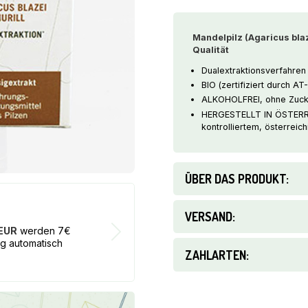
Murril)
/
Mandelpilz (Agaricus blaze
100
Qualität
ml
BIO
Dualextraktionsverfahren f
Flüssigextrakt
BIO (zertifiziert durch AT
/
ALKOHOLFREI, ohne Zucke
TYROLER
HERGESTELLT IN ÖSTERREI
GLÜCKSPILZE
kontrolliertem, österrei
Menge
ÜBER DAS PRODUKT:
17€ BON
VERSAND:
 EUR
werden 7€
Bei jeder B
ng automatisch
von dem Wer
ZAHLARTEN: