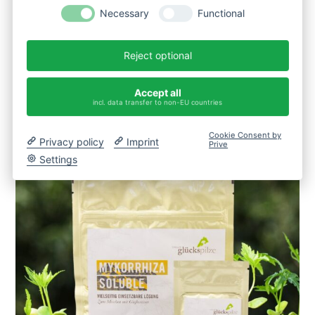
Necessary
Functional
Mykorrhiza DÜNGERERSATZ Granulat 1kg lose
Reject optional
95,90
€
VERGRIFFEN
Accept all
incl. data transfer to non-EU countries
Cookie Consent by
Privacy policy
Imprint
Prive
Settings