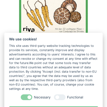
We use cookies!
Gesund mit Heilpilzen, Philip Rebensburg, Dr.med.
This site uses third-party website tracking technologies to
Andreas Kappl
provide its services, constantly improve and display
26,70
€
advertisements according to users' interests. I agree to this
and can revoke or change my consent at any time with effect
for the future.We point out that some tools may transfer
IN DEN WARENKORB
data to third countries without an adequate level of data
protection. By clicking "Accept (incl. data transfer to non-EU
countries)", you agree that the data may be used by us as
well as by the respective third-party providers (also from
non-EU countries). You can, of course, change your cookie
settings at any time.
Necessary
Functional