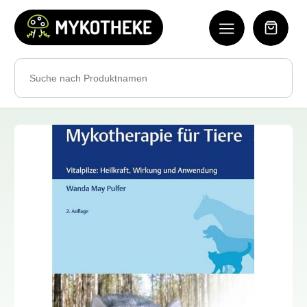
Search
for: