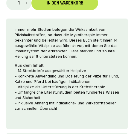
-
+
IN DEN WARENKORB
für
Tiere
-
Vitalpilze:
Immer mehr Studien belegen die Wirksamkeit von
Heilkraft,
Pilzinhaltsstoffen, so dass die Mykotherapie immer
Wirkung
bekannter und beliebter wird. Dieses Buch stellt Ihnen 14
und
ausgewählte Vitalpilze ausführlich vor, mit denen Sie das
Anwendung,
Immunsystem der erkrankten Tiere stärken und so ihre
2.
Heilung sanft unterstützen können.
Auflage,
Aus dem Inhalt
Wanda
– 14 Steckbriefe ausgewählter Heilpilze
May
– Konkrete Anwendung und Dosierung der Pilze für Hund,
Pulfer
Katze und Pferd bei häufigen Indikationen
Menge
– Vitalpilze als Unterstützung in der Krebstherapie
– Umfangreiche Literaturstudien bieten fundiertes Wissen
und Sicherheit
– Inklusive Anhang mit Indikations- und Wirkstofftabellen
zur schnellen Übersicht