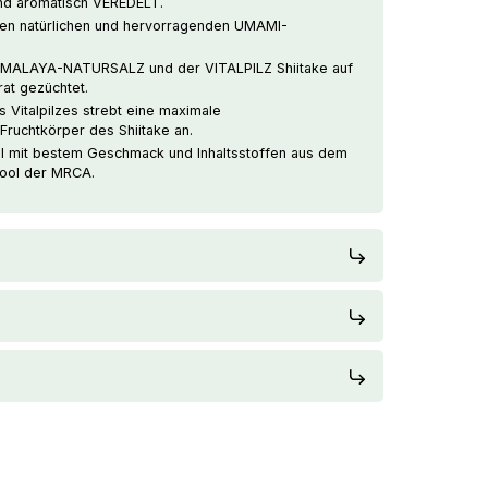
und aromatisch VEREDELT.
nen natürlichen und hervorragenden UMAMI-
HIMALAYA-NATURSALZ und der VITALPILZ Shiitake auf
at gezüchtet.
 Vitalpilzes strebt eine maximale
Fruchtkörper des Shiitake an.
hl mit bestem Geschmack und Inhaltsstoffen aus dem
pool der MRCA.
NUS
estellung ab 300€ werden 30€
t Ihrer Bestellung abgezogen.