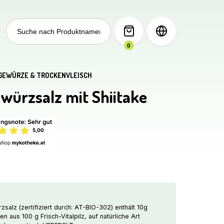
Search
for:
0
GEWÜRZE & TROCKENVLEISCH
ürzsalz mit Shiitake
her
ller
€.
lz (zertifiziert durch: AT-BIO-302) enthält 10g
 aus 100 g Frisch-Vitalpilz, auf natürliche Art