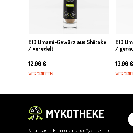
BIO Umami-Gewürz aus Shiitake
BIO Um
/ veredelt
/ gerä
12,90
€
13,90
VERGRIFFEN
VERGRIF
Kontrollstellen-Nummer der für die Mykotheke OG