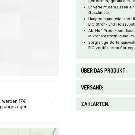
getrocknet, geräuchert 
Er verleiht dem Essen ei
Geschmack.
Hauptbestandteile sind 
BIO Stroh- und Holzsubstr
Ab-Hof-Produktion dieses
Mikronährstoffbildung im 
Sorgfältige Sortenauswa
BIO zertifizierten Sorten
ÜBER DAS PRODUKT:
VERSAND:
30€ BO
0€ werden 17€
Bei jeder B
ZAHLARTEN:
ung abgezogen.
von dem Wer