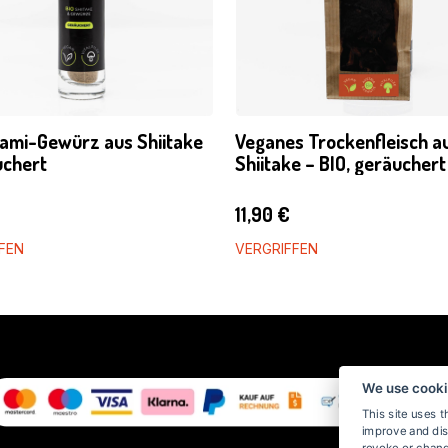
ami-Gewürz aus Shiitake
Veganes Trockenfleisch a
uchert
Shiitake – BIO, geräuchert
€
11,90
€
FEN
VERGRIFFEN
We use cooki
This site uses t
improve and dis
revoke or chang