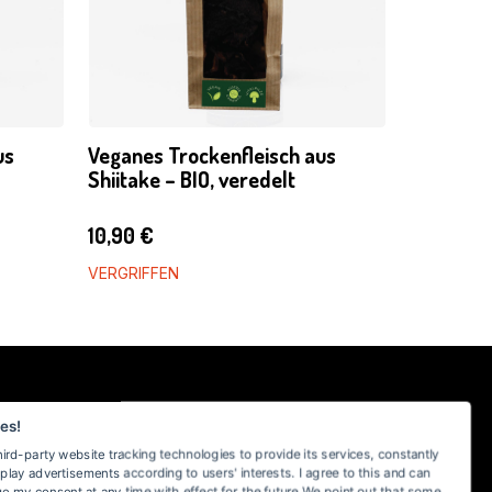
us
Veganes Trockenfleisch aus
Shiitake – BIO, veredelt
10,90
€
VERGRIFFEN
SICHER EINKAUFEN BEI MYKOTHEKE
es!
hird-party website tracking technologies to provide its services, constantly
AGB
play advertisements according to users' interests. I agree to this and can
e my consent at any time with effect for the future.We point out that some