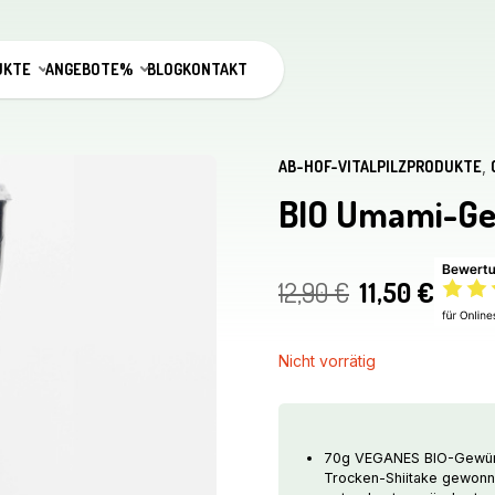
UKTE
ANGEBOTE%
BLOG
KONTAKT
AB-HOF-VITALPILZPRODUKTE
,
BIO Umami-Gew
Ursprünglic
Aktue
12,90
€
11,50
€
Preis
Preis
war:
ist:
Nicht vorrätig
12,90 €
11,50 
70g VEGANES BIO-Gewürzsa
Trocken-Shiitake gewonnen