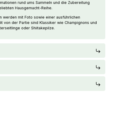
ormationen rund ums Sammeln und die Zubereitung
beliebten Hausgemacht-Reihe.
n werden mit Foto sowie einer ausführlichen
Mit von der Partie sind Klassiker wie Champignons und
terseitlinge oder Shiitakepilze.
US
estellung ab 200€ werden 17€
t Ihrer Bestellung abgezogen.