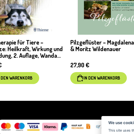
erapie für Tiere –
Pilzgeflüster – Magdalen
lze: Heilkraft, Wirkung und
& Moritz Wildenauer
ung, 2. Auflage, Wanda
lfer
€
27,90
€
N DEN WARENKORB
IN DEN WARENKORB
We use cooki
This site uses t