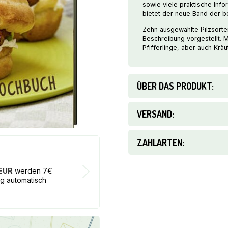
sowie viele praktische Inf
bietet der neue Band der 
Zehn ausgewählte Pilzsorte
Beschreibung vorgestellt. 
Pfifferlinge, aber auch Kräu
ÜBER DAS PRODUKT:
VERSAND:
ZAHLARTEN:
17€ BON
 EUR
werden 7€
Bei jeder B
ng automatisch
von dem Wer