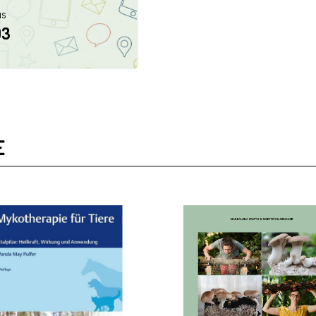
NS
03
E