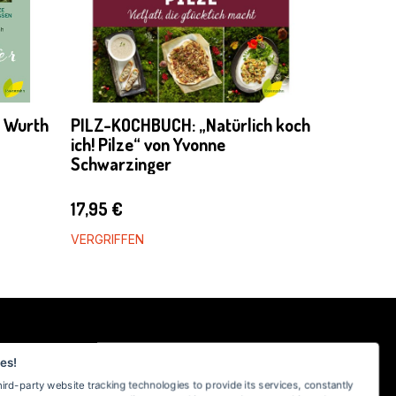
a Wurth
PILZ-KOCHBUCH: „Natürlich koch
ich! Pilze“ von Yvonne
Schwarzinger
17,95
€
VERGRIFFEN
SICHER EINKAUFEN BEI MYKOTHEKE
es!
hird-party website tracking technologies to provide its services, constantly