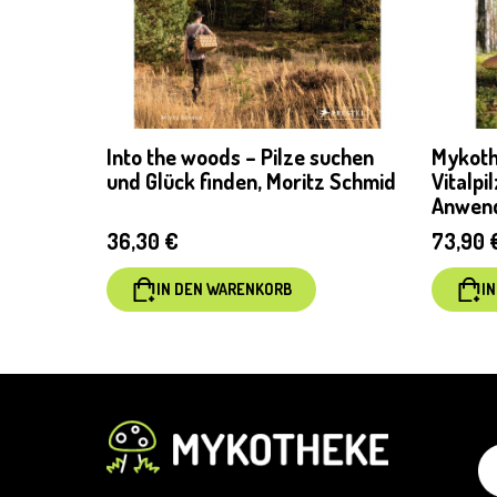
Into the woods – Pilze suchen
Mykoth
und Glück finden, Moritz Schmid
Vitalpi
Anwend
May Pu
36,30
€
73,90
IN DEN WARENKORB
I