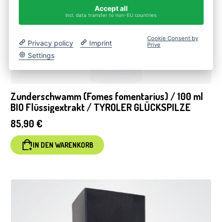
Accept all
incl. data transfer to non-EU countries
Cookie Consent by
Privacy policy
Imprint
Prive
Settings
Zunderschwamm (Fomes fomentarius) / 100 ml
BIO Flüssigextrakt / TYROLER GLÜCKSPILZE
85,90
€
IN DEN WARENKORB