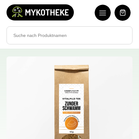
Search
for: