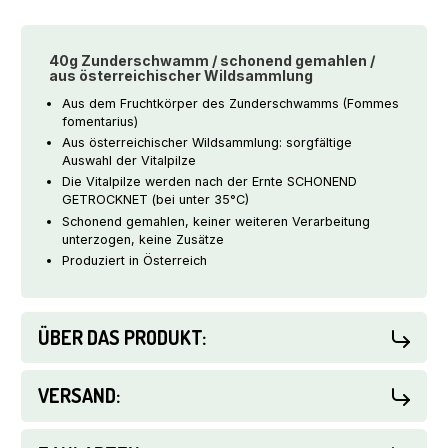
(Fomes
f.)
/
40g Zunderschwamm / schonend gemahlen /
40g
aus österreichischer Wildsammlung
/
Aus dem Fruchtkörper des Zunderschwamms (Fommes
österreichische
fomentarius)
Wildsammlung
Aus österreichischer Wildsammlung: sorgfältige
Menge
Auswahl der Vitalpilze
Die Vitalpilze werden nach der Ernte SCHONEND
GETROCKNET (bei unter 35°C)
S
chonend gemahlen, keiner
weiteren Verarbeitung
unterzogen, keine Zusätze
Produziert in Österreich
ÜBER DAS PRODUKT:
VERSAND: