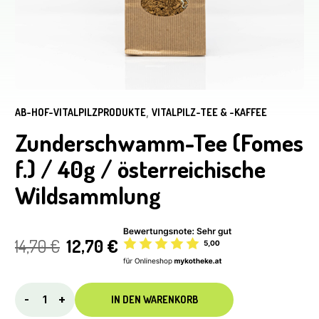
AB-HOF-VITALPILZPRODUKTE
,
VITALPILZ-TEE & -KAFFEE
Zunderschwamm-Tee (Fomes
f.) / 40g / österreichische
Wildsammlung
Ursprünglicher
Aktueller
14,70
€
12,70
€
Preis
Preis
war:
ist:
Zunderschwamm-
-
+
IN DEN WARENKORB
Tee
14,70 €
12,70 €.