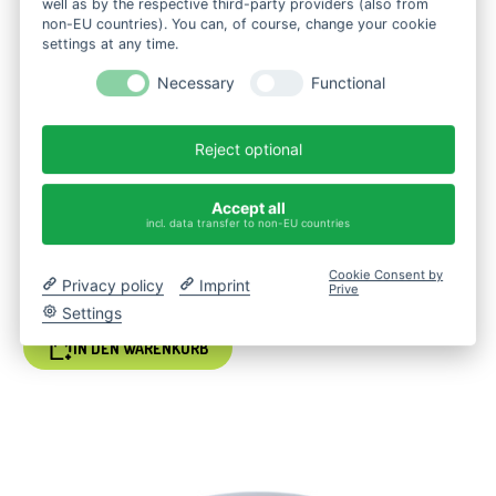
well as by the respective third-party providers (also from
non-EU countries). You can, of course, change your cookie
settings at any time.
Necessary
Functional
Reject optional
Accept all
incl. data transfer to non-EU countries
Bio-Huaier (Trametes r.) / 100 ml BIO
Flüssigextrakt / Tiroler Glückspilze
Cookie Consent by
Privacy policy
Imprint
Prive
85,90
€
Settings
IN DEN WARENKORB